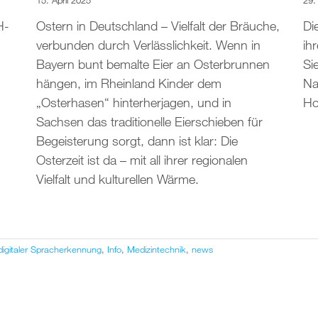
15. April 2025
29.
H-
Ostern in Deutschland – Vielfalt der Bräuche,
Di
verbunden durch Verlässlichkeit. Wenn in
ih
Bayern bunt bemalte Eier an Osterbrunnen
Si
hängen, im Rheinland Kinder dem
Na
„Osterhasen“ hinterherjagen, und in
Ho
Sachsen das traditionelle Eierschieben für
Begeisterung sorgt, dann ist klar: Die
Osterzeit ist da – mit all ihrer regionalen
Vielfalt und kulturellen Wärme.
digitaler Spracherkennung
,
Info
,
Medizintechnik
,
news