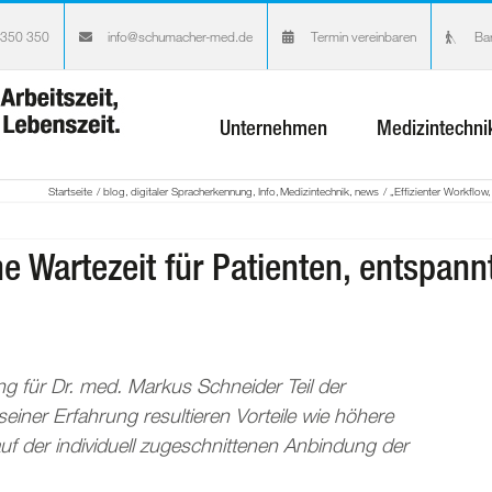
 350 350
info@schumacher-med.de
Termin vereinbaren
Bar
Unternehmen
Medizintechni
Startseite
blog
digitaler Spracherkennung
Info
Medizintechnik
news
„Effizienter Workflow,
ne Wartezeit für Patienten, entspann
g für Dr. med. Markus Schneider Teil der
 seiner Erfahrung resultieren Vorteile wie höhere
m auf der individuell zugeschnittenen Anbindung der