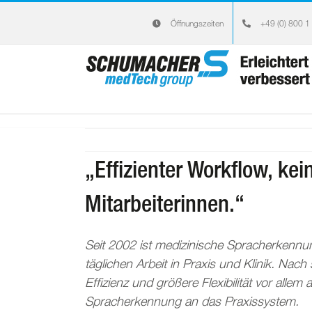
Zum
Öffnungszeiten
+49 (0) 800 1
Inhalt
springen
„Effizienter Workflow, kei
Mitarbeiterinnen.“
Seit 2002 ist medizinische Spracherkennun
täglichen Arbeit in Praxis und Klinik. Nach
Effizienz und größere Flexibilität vor alle
Spracherkennung an das Praxissystem.