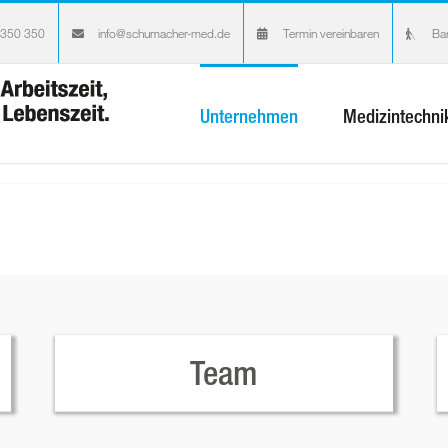
 350 350
info@schumacher-med.de
Termin vereinbaren
Bar
Unternehmen
Medizintechni
Team