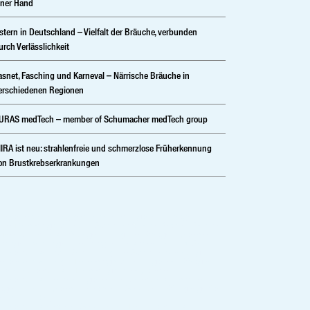
iner Hand
stern in Deutschland – Vielfalt der Bräuche, verbunden
urch Verlässlichkeit
asnet, Fasching und Karneval – Närrische Bräuche in
erschiedenen Regionen
URAS medTech – member of Schumacher medTech group
IRA ist neu: strahlenfreie und schmerzlose Früherkennung
on Brustkrebserkrankungen
 herstellerunabhängiger Partner im digitalen Röntgen,
itale Mammographie und Sprachsoftware.Vertrieb ,Service
 Medizintechnik-Lösungen in digitale Röntgensysteme,
iologie, Kardiolgie, Neurologie, Injektoren und PACS.
izintechnikshop – Shop – digitale Spracherkennung;
ientenverwaltung – Mammographie – digitales Röntgen –
nkenhaustechnik – Mammographiesysteme –
izintechnik – mobile digitale Medizintechnik – mobiles
tgen- Praxissystem – Vertrieb – Service – Röntgengeräte
tationär – Xray
izintechnik Vertrieb ,Service und Medizintechnik-