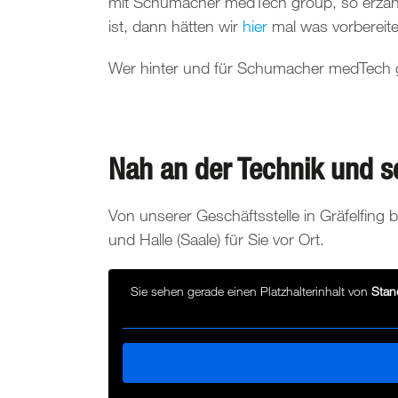
mit Schumacher medTech group, so erzähle
ist, dann hätten wir
hier
mal was vorbereite
Wer hinter und für Schumacher medTech 
Nah an der Technik und sc
Von unserer Geschäftsstelle in Gräfelfin
und Halle (Saale) für Sie vor Ort.
Sie sehen gerade einen Platzhalterinhalt von
Stan