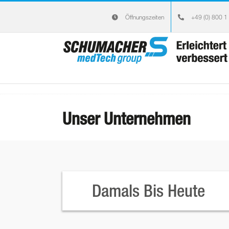
Zum
Öffnungszeiten
+49 (0) 800 1
Inhalt
springen
Unser Unternehmen
Damals Bis Heute