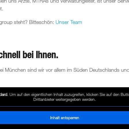
n uns Ärzte, MTRAs und Verwaltungleiter, ist unser Servi
t.
group steht? Bitteschön:
Unser Team
hnell bei Ihnen.
g bei München sind wir vor allem im Süden Deutschlands u
dard
. Um auf den eigentlichen Inhalt zuzugreifen, klicken Sie auf den But
Drittanbieter weitergegeben werden.
Inhalt entsperren