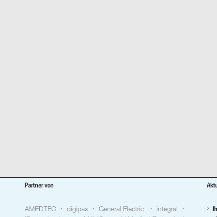
Partner von
Akt
AMEDTEC ・ digipax ・ General Electric ・ integral ・
I