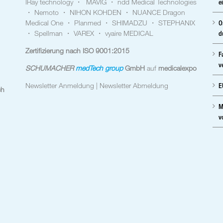
IRay technology ・ MAVIG ・ ndd Medical Technologies
e
・ Nemoto ・ NIHON KOHDEN ・ NUANCE Dragon
Medical One ・ Planmed ・ SHIMADZU ・ STEPHANIX
O
・ Spellman ・ VAREX ・ vyaire MEDICAL
d
Zertifizierung nach ISO 9001:2015
F
v
SCHUMACHER
medTech group
GmbH
auf
medicalexpo
Newsletter Anmeldung |
Newsletter Abmeldung
E
ch
M
v
Ihr
dig
und
Rad
Med
Pat
Kra
Med
Rön
– s
Med