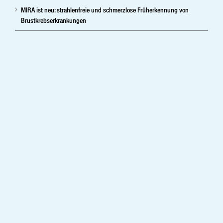
MIRA ist neu: strahlenfreie und schmerzlose Früherkennung von
Brustkrebserkrankungen
Ihr herstellerunabhängiger Partner im digitalen Röntgen, digitale
Mammographie und Sprachsoftware.Vertrieb ,Service und
Medizintechnik-Lösungen in digitale Röntgensysteme, Radiologie,
Kardiolgie, Neurologie, Injektoren und PACS. Medizintechnikshop –
Shop – digitale Spracherkennung; Patientenverwaltung –
Mammographie – digitales Röntgen – Krankenhaustechnik –
Mammographiesysteme – Medizintechnik – mobile digitale
Medizintechnik – mobiles Röntgen- Praxissystem – Vertrieb – Service
– Röntgengeräte – stationär – Xray
Medizintechnik Vertrieb ,Service und Medizintechnik-Lösungen für
Bayern, München, Gräfelfing, Erlangen, Baden Würtemberg,
Hessen, Berlin, Leipzig, Sachsen, Brandenburg, Mecklenburg-
Vorpommern, Hamburg, Stuttgart, Augsburg, Nürnberg, Ulm,
Würzburg, Regensburg, Bamberg, Bayreuth, Frankfurt am Main,
Bremen, Rostock, Deutschland und Europa