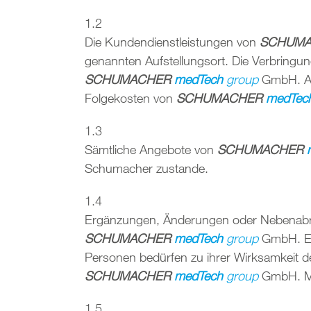
1.2
Die Kundendienstleistungen von
SCHUM
genannten Aufstellungsort. Die Verbringun
SCHUMACHER
medTech
group
GmbH. Al
Folgekosten von
SCHUMACHER
medTec
1.3
Sämtliche Angebote von
SCHUMACHER
Schumacher zustande.
1.4
Ergänzungen, Änderungen oder Nebenabrede
SCHUMACHER
medTech
group
GmbH. Er
Personen bedürfen zu ihrer Wirksamkeit de
SCHUMACHER
medTech
group
GmbH. Mü
1.5