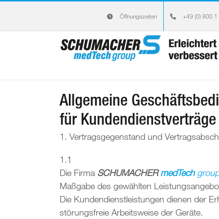
Zum
Öffnungszeiten
+49 (0) 800 1
Inhalt
springen
Allgemeine Geschäftsbed
für Kundendienstverträge
1. Vertragsgegenstand und Vertragsabsch
1.1
Die Firma
SCHUMACHER
medTech
grou
Maßgabe des gewählten Leistungsangebo
Die Kundendienstleistungen dienen der Erh
störungsfreie Arbeitsweise der Geräte.