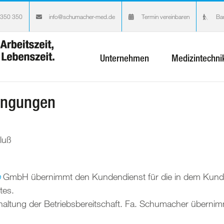
 350 350
info@schumacher-med.de
Termin vereinbaren
Bar
Unternehmen
Medizintechni
ingungen
luß
p
GmbH übernimmt den Kundendienst für die in dem Kunde
tes.
altung der Betriebsbereitschaft. Fa. Schumacher übernimmt