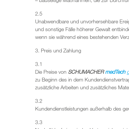
– bauseitige Maßnahmen, die zur Durchfü
2.5
Unabwendbare und unvorhersehbare Ereigni
und sonstige Fälle höherer Gewalt entbin
wenn sie während eines bestehenden Verz
3. Preis und Zahlung
3.1
Die Preise von
SCHUMACHER
medTech
g
zu Beginn des in dem Kundendienstvertra
zusätzliche Arbeiten und zusätzliches Mate
3.2
Kundendienstleistungen außerhalb des ge
3.3