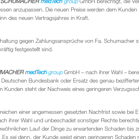
t
SCHUMACHER
medTech
group
GmbH berechtigt, die Ver
essen anzupassen. Die neuen Preise werden dem Kunden 
inn des neuen Vertragsjahres in Kraft.
ehaltung gegen Zahlungsansprüche von Fa. Schumacher st
ftig festgestellt sind.
UMACHER
medTech
group
GmbH – nach ihrer Wahl – berec
r Deutschen Bundesbank oder Ersatz des genau beziffert
 Kunden steht der Nachweis eines geringeren Verzugssc
reichen einer angemessen gesetzten Nachfrist sowie bei E
h ihrer Wahl und unbeschadet sonstiger Rechte berechtigt
ewöhnlichen Lauf der Dinge zu erwartenden Schaden bis zum
 Es sei denn, der Kunde weist einen geringeren Schaden 