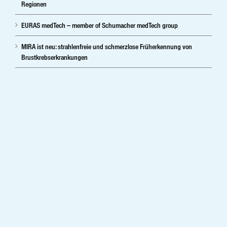
Regionen
EURAS medTech – member of Schumacher medTech group
MIRA ist neu: strahlenfreie und schmerzlose Früherkennung von
Brustkrebserkrankungen
Ihr herstellerunabhängiger Partner im digitalen Röntgen, digitale
Mammographie und Sprachsoftware.Vertrieb ,Service und
Medizintechnik-Lösungen in digitale Röntgensysteme, Radiologie,
Kardiolgie, Neurologie, Injektoren und PACS. Medizintechnikshop –
Shop – digitale Spracherkennung; Patientenverwaltung –
Mammographie – digitales Röntgen – Krankenhaustechnik –
Mammographiesysteme – Medizintechnik – mobile digitale
Medizintechnik – mobiles Röntgen- Praxissystem – Vertrieb – Service
– Röntgengeräte – stationär – Xray
Medizintechnik Vertrieb ,Service und Medizintechnik-Lösungen für
Bayern, München, Gräfelfing, Erlangen, Baden Würtemberg,
Hessen, Berlin, Leipzig, Sachsen, Brandenburg, Mecklenburg-
Vorpommern, Hamburg, Stuttgart, Augsburg, Nürnberg, Ulm,
Würzburg, Regensburg, Bamberg, Bayreuth, Frankfurt am Main,
Bremen, Rostock, Deutschland und Europa