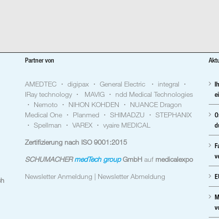
Partner von
Akt
AMEDTEC ・ digipax ・ General Electric ・ integral ・
I
IRay technology ・ MAVIG ・ ndd Medical Technologies
e
・ Nemoto ・ NIHON KOHDEN ・ NUANCE Dragon
Medical One ・ Planmed ・ SHIMADZU ・ STEPHANIX
O
・ Spellman ・ VAREX ・ vyaire MEDICAL
d
Zertifizierung nach ISO 9001:2015
F
v
SCHUMACHER
medTech group
GmbH
auf
medicalexpo
Newsletter Anmeldung |
Newsletter Abmeldung
E
ch
M
v