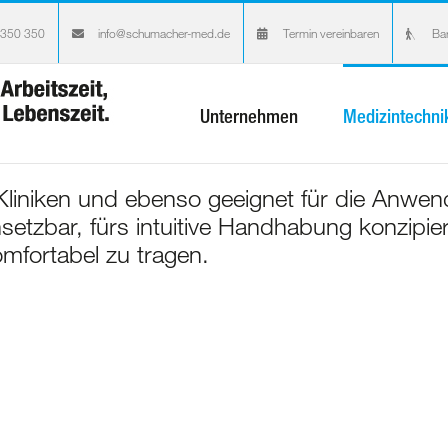
 350 350
info@schumacher-med.de
Termin vereinbaren
Bar
Unternehmen
Medizintechni
n Kliniken und ebenso geeignet für die Anwe
nsetzbar, fürs intuitive Handhabung konzipi
omfortabel zu tragen.