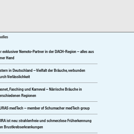
uelles
hr exklusiver Nemoto-Partner in der DACH-Region – alles aus
iner Hand
stern in Deutschland – Vielfalt der Bräuche, verbunden
urch Verlässlichkeit
asnet, Fasching und Karneval – Närrische Bräuche in
erschiedenen Regionen
URAS medTech – member of Schumacher medTech group
IRA ist neu: strahlenfreie und schmerzlose Früherkennung
on Brustkrebserkrankungen