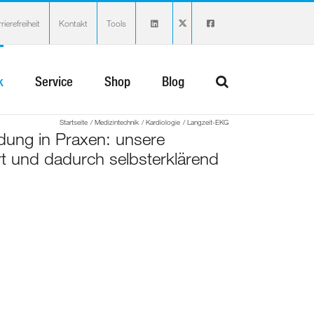
rierefreiheit
Kontakt
Tools
k
Service
Shop
Blog
Startseite
Medizintechnik
Kardiologie
Langzeit-EKG
ndung in Praxen: unsere
ert und dadurch selbsterklärend