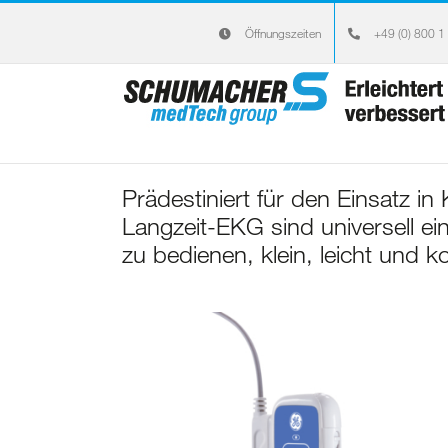
Zum
Öffnungszeiten
+49 (0) 800 1
Inhalt
springen
Prädestiniert für den Einsatz i
Langzeit-EKG sind universell ei
zu bedienen, klein, leicht und k