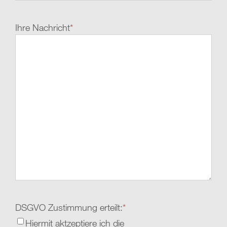
Ihre Nachricht
*
DSGVO Zustimmung erteilt:
*
Hiermit aktzeptiere ich die