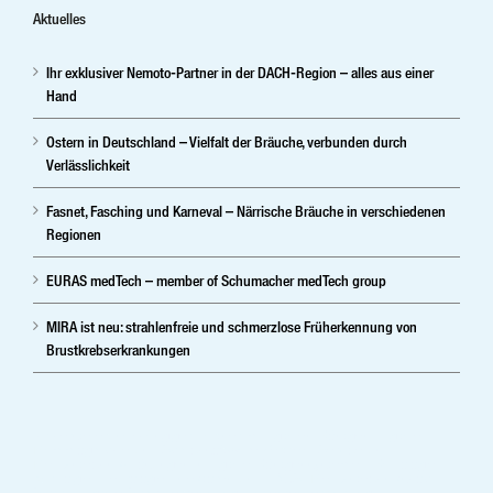
Aktuelles
Ihr exklusiver Nemoto-Partner in der DACH-Region – alles aus einer
Hand
Ostern in Deutschland – Vielfalt der Bräuche, verbunden durch
Verlässlichkeit
Fasnet, Fasching und Karneval – Närrische Bräuche in verschiedenen
Regionen
EURAS medTech – member of Schumacher medTech group
MIRA ist neu: strahlenfreie und schmerzlose Früherkennung von
Brustkrebserkrankungen
Ihr herstellerunabhängiger Partner im digitalen Röntgen, digitale
Mammographie und Sprachsoftware.Vertrieb ,Service und
Medizintechnik-Lösungen in digitale Röntgensysteme, Radiologie,
Kardiolgie, Neurologie, Injektoren und PACS. Medizintechnikshop –
Shop – digitale Spracherkennung; Patientenverwaltung –