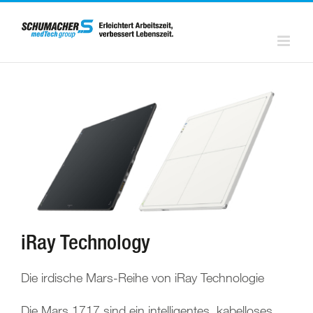
Zum
Inhalt
springen
iRay Technology
Die irdische Mars-Reihe von iRay Technologie
Die Mars 1717 sind ein intelligentes, kabelloses,