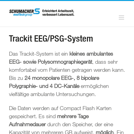
Zum
Inhalt
springen
Trackit EEG/PSG-System
Das Trackit-System ist ein
kleines ambulantes
EEG- sowie Polysomnographiegerät
, dass sehr
komfortabel vom Patienten getragen werden kann.
Bis zu
24 monopolare EEG-, 8 bipolare
Polygraphie- und 4 DC-Kanäle
ermöglichen
vielfältige ambulante Untersuchungen.
Die Daten werden auf Compact Flash Karten
gespeichert. Es sind
mehrere Tage
Aufnahmedauer
durch den Speicher, der eine
Kapazität von mehreren GB aufweist,
möglich
. Ein