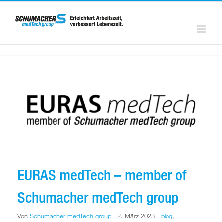
Zum
Inhalt
springen
EURAS medTech – member of
Schumacher medTech group
Von
Schumacher medTech group
|
2. März 2023
|
blog
,