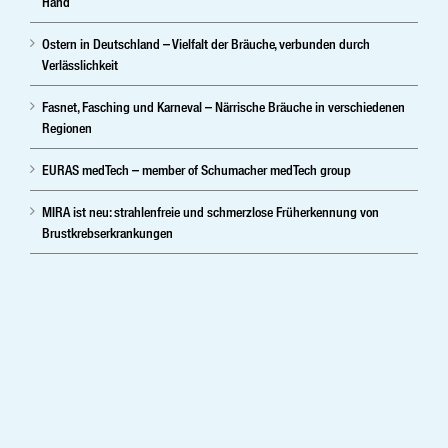
Hand
Ostern in Deutschland – Vielfalt der Bräuche, verbunden durch
Verlässlichkeit
Fasnet, Fasching und Karneval – Närrische Bräuche in verschiedenen
Regionen
EURAS medTech – member of Schumacher medTech group
MIRA ist neu: strahlenfreie und schmerzlose Früherkennung von
Brustkrebserkrankungen
Ihr herstellerunabhängiger Partner im digitalen Röntgen, digitale
Mammographie und Sprachsoftware.Vertrieb ,Service und
Medizintechnik-Lösungen in digitale Röntgensysteme, Radiologie,
Kardiolgie, Neurologie, Injektoren und PACS. Medizintechnikshop –
Shop – digitale Spracherkennung; Patientenverwaltung –
Mammographie – digitales Röntgen – Krankenhaustechnik –
Mammographiesysteme – Medizintechnik – mobile digitale
Medizintechnik – mobiles Röntgen- Praxissystem – Vertrieb – Service
– Röntgengeräte – stationär – Xray
Medizintechnik Vertrieb ,Service und Medizintechnik-Lösungen für
Bayern, München, Gräfelfing, Erlangen, Baden Würtemberg,