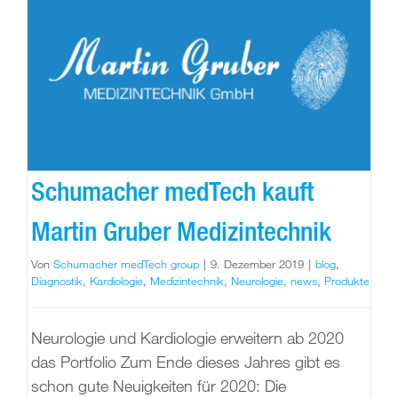
Schumacher medTech kauft
Martin Gruber Medizintechnik
Von
Schumacher medTech group
|
9. Dezember 2019
|
blog
,
Diagnostik
,
Kardiologie
,
Medizintechnik
,
Neurologie
,
news
,
Produkte
Neurologie und Kardiologie erweitern ab 2020
das Portfolio Zum Ende dieses Jahres gibt es
schon gute Neuigkeiten für 2020: Die