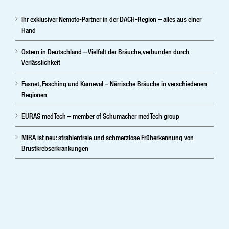
Ihr exklusiver Nemoto-Partner in der DACH-Region – alles aus einer
Hand
Ostern in Deutschland – Vielfalt der Bräuche, verbunden durch
Verlässlichkeit
Fasnet, Fasching und Karneval – Närrische Bräuche in verschiedenen
Regionen
EURAS medTech – member of Schumacher medTech group
MIRA ist neu: strahlenfreie und schmerzlose Früherkennung von
Brustkrebserkrankungen
Ihr herstellerunabhängiger Partner im digitalen Röntgen, digitale
Mammographie und Sprachsoftware.Vertrieb ,Service und
Medizintechnik-Lösungen in digitale Röntgensysteme, Radiologie,
Kardiolgie, Neurologie, Injektoren und PACS. Medizintechnikshop –
Shop – digitale Spracherkennung; Patientenverwaltung –
Mammographie – digitales Röntgen – Krankenhaustechnik –
Mammographiesysteme – Medizintechnik – mobile digitale