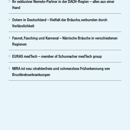
Ihr exklusiver Nemoto-Partner in der DACH-Region – alles aus einer
Hand
Ostern in Deutschland – Vielfalt der Bräuche, verbunden durch
Verlässlichkeit
Fasnet, Fasching und Karneval – Närrische Bräuche in verschiedenen
Regionen
EURAS medTech – member of Schumacher medTech group
MIRA ist neu: strahlenfreie und schmerzlose Früherkennung von
Brustkrebserkrankungen
Ihr herstellerunabhängiger Partner im digitalen Röntgen, digitale
Mammographie und Sprachsoftware.Vertrieb ,Service und
Medizintechnik-Lösungen in digitale Röntgensysteme, Radiologie,
Kardiolgie, Neurologie, Injektoren und PACS. Medizintechnikshop –
Shop – digitale Spracherkennung; Patientenverwaltung –
Mammographie – digitales Röntgen – Krankenhaustechnik –
Mammographiesysteme – Medizintechnik – mobile digitale
Medizintechnik – mobiles Röntgen- Praxissystem – Vertrieb – Service
– Röntgengeräte – stationär – Xray