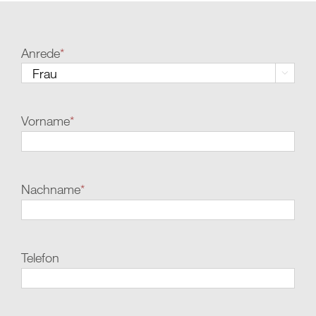
Anrede
*

Vorname
*
Nachname
*
Telefon