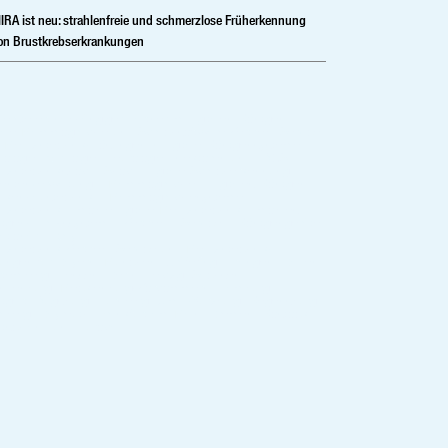
IRA ist neu: strahlenfreie und schmerzlose Früherkennung
on Brustkrebserkrankungen
 herstellerunabhängiger Partner im digitalen Röntgen,
itale Mammographie und Sprachsoftware.Vertrieb ,Service
 Medizintechnik-Lösungen in digitale Röntgensysteme,
iologie, Kardiolgie, Neurologie, Injektoren und PACS.
izintechnikshop – Shop – digitale Spracherkennung;
ientenverwaltung – Mammographie – digitales Röntgen –
nkenhaustechnik – Mammographiesysteme –
izintechnik – mobile digitale Medizintechnik – mobiles
tgen- Praxissystem – Vertrieb – Service – Röntgengeräte
tationär – Xray
izintechnik Vertrieb ,Service und Medizintechnik-
ungen für Bayern, München, Gräfelfing, Erlangen, Baden
temberg, Hessen, Berlin, Leipzig, Sachsen,
ndenburg, Mecklenburg-Vorpommern, Hamburg,
ttgart, Augsburg, Nürnberg, Ulm, Würzburg, Regensburg,
berg, Bayreuth, Frankfurt am Main, Bremen, Rostock,
tschland und Europa