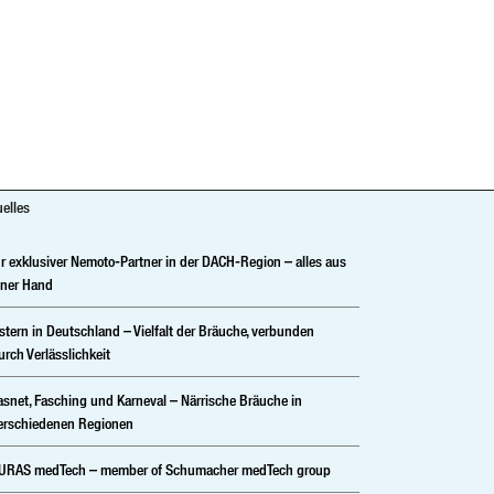
uelles
hr exklusiver Nemoto-Partner in der DACH-Region – alles aus
iner Hand
stern in Deutschland – Vielfalt der Bräuche, verbunden
urch Verlässlichkeit
asnet, Fasching und Karneval – Närrische Bräuche in
erschiedenen Regionen
URAS medTech – member of Schumacher medTech group