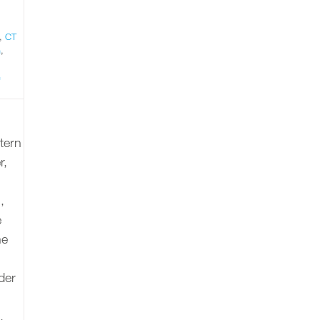
,
CT
n
,
e
tern
r,
,
e
ne
der
,