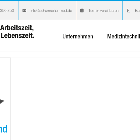
 350 350
info@schumacher-med.de
Termin vereinbaren
Bar
Unternehmen
Medizintechni
nd