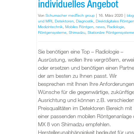
individuelles Angebot
Von
Schumacher medTech group
|
16. März 2020
|
blog
und MRI
,
Detektoren
,
Diagnostik
,
Direktdigitales Röntge
Medizintechnik
,
Mobiles Röntgen
,
news
,
Radiologie
,
Röntgensysteme
,
Shimadzu
,
Stationäre Röntgensystem
Sie benötigen eine Top – Radiologie –
Ausrüstung, wollen Ihre vergrößern, erwei
oder ersetzen und benötigen einen Partne
der am besten zu Ihnen passt. Wir
besprechen mit Ihnen Ihre Anforderungen
Wünsche für die gegenwärtige, zukünftig
Ausrichtung und können z.B. verschiede
Preisqualitäten im Detektoren Bereich mit
einer passenden mobilen Röntgenanlage 
MX 8 von Shimadzu empfehlen.
Herstellerunabhängigkeit bedeutet für uns