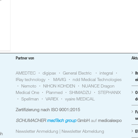
Partner von
Akt
AMEDTEC ・ digipax ・ General Electric ・ integral ・
I
IRay technology ・ MAVIG ・ ndd Medical Technologies
e
・ Nemoto ・ NIHON KOHDEN ・ NUANCE Dragon
Medical One ・ Planmed ・ SHIMADZU ・ STEPHANIX
O
・ Spellman ・ VAREX ・ vyaire MEDICAL
d
Zertifizierung nach ISO 9001:2015
F
v
SCHUMACHER
medTech group
GmbH
auf
medicalexpo
Newsletter Anmeldung |
Newsletter Abmeldung
E
ch